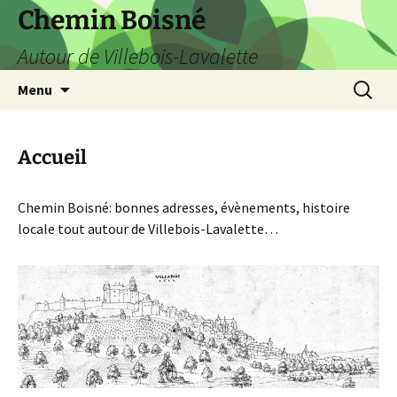
Aller
Chemin Boisné
au
Autour de Villebois-Lavalette
contenu
Recherc
Menu
Accueil
Chemin Boisné: bonnes adresses, évènements, histoire
locale tout autour de Villebois-Lavalette…