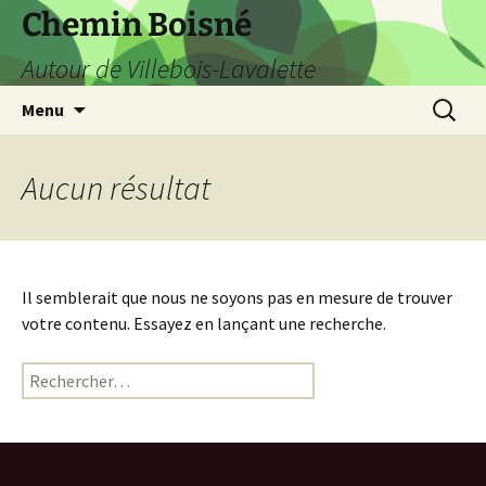
Aller
Chemin Boisné
au
Autour de Villebois-Lavalette
contenu
Recherc
Menu
Aucun résultat
Il semblerait que nous ne soyons pas en mesure de trouver
votre contenu. Essayez en lançant une recherche.
Rechercher :