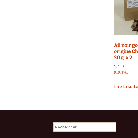
Ail noir g
origine C
30 g. x 2
5,40
€
90,00
€
/
kg
Lire la suit
Rechercher :