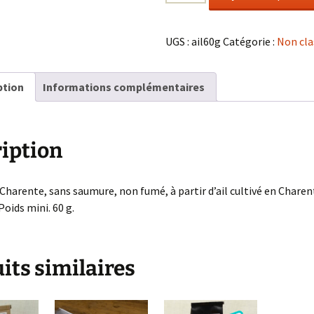
de
Ail
noir
UGS :
ail60g
Catégorie :
Non cla
têtes,
origine
ption
Informations complémentaires
Charente
60
g.
iption
Charente, sans saumure, non fumé, à partir d’ail cultivé en Charen
Poids mini. 60 g.
its similaires