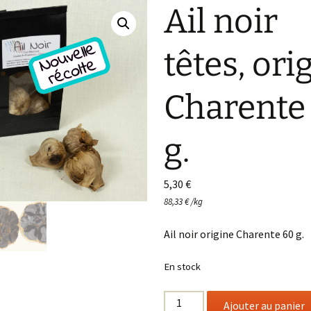
Ail noir
têtes, ori
Charente
g.
5,30
€
88,33
€
/
kg
Ail noir origine Charente 60 g.
En stock
quantité
Ajouter au panier