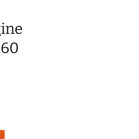
gine
 60