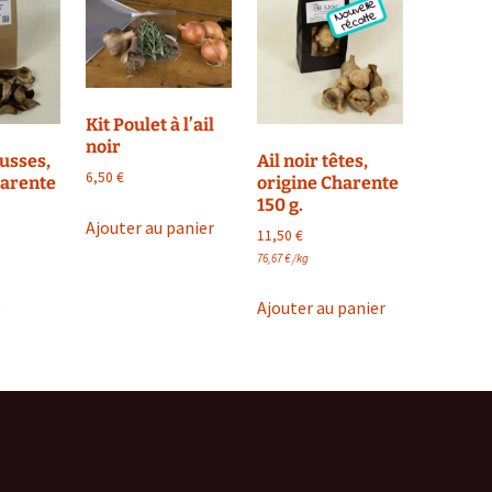
Kit Poulet à l’ail
noir
ousses,
Ail noir têtes,
6,50
€
harente
origine Charente
150 g.
Ajouter au panier
11,50
€
76,67
€
/
kg
e
Ajouter au panier