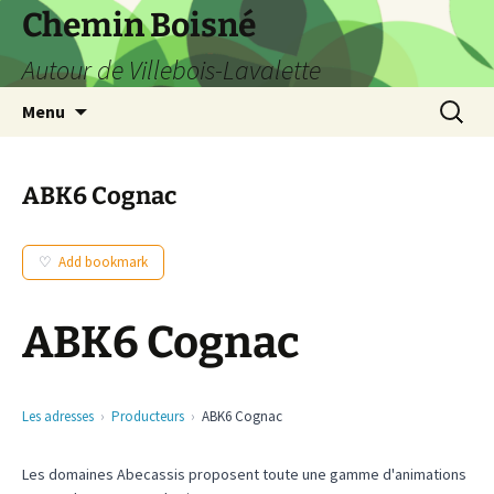
Aller
Chemin Boisné
au
Autour de Villebois-Lavalette
contenu
Recherc
Menu
ABK6 Cognac
Add bookmark
ABK6 Cognac
Les adresses
Producteurs
ABK6 Cognac
Les domaines Abecassis proposent toute une gamme d'animations