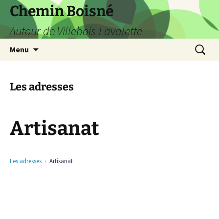
Aller
Chemin Boisné
au
Autour de Villebois-Lavalette
contenu
Recherc
Menu
Les adresses
Artisanat
Les adresses
Artisanat