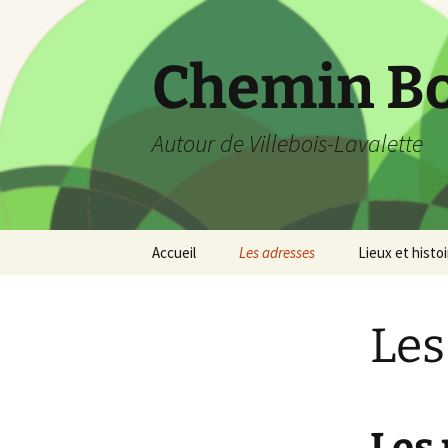
Aller
au
contenu
Chemin B
Autour de Villebois-Lavalette
Accueil
Les adresses
Lieux et histoi
Les