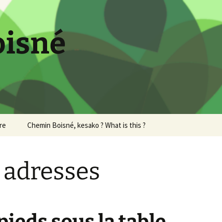
oisné
re
Chemin Boisné, kesako ? What is this ?
 adresses