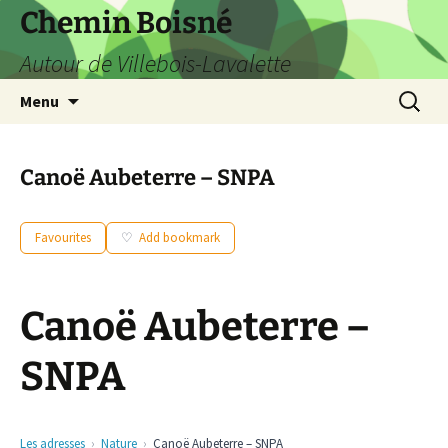
Aller
Chemin Boisné
au
Autour de Villebois-Lavalette
contenu
Recherc
Menu
Canoë Aubeterre – SNPA
Favourites
Add bookmark
Canoë Aubeterre –
SNPA
Les adresses
Nature
Canoë Aubeterre – SNPA