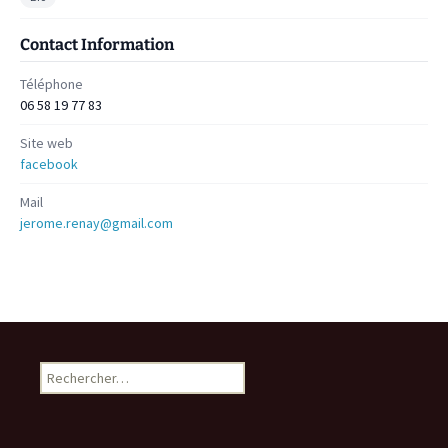
Contact Information
Téléphone
06 58 19 77 83
Site web
facebook
Mail
jerome.renay@gmail.com
Rechercher :