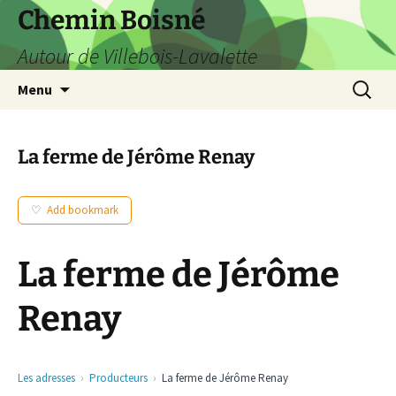
Aller
Chemin Boisné
au
Autour de Villebois-Lavalette
contenu
Recherc
Menu
La ferme de Jérôme Renay
Add bookmark
La ferme de Jérôme
Renay
Les adresses
Producteurs
La ferme de Jérôme Renay