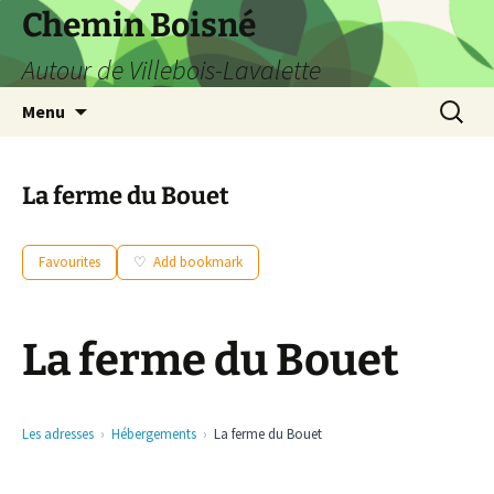
Aller
Chemin Boisné
au
Autour de Villebois-Lavalette
contenu
Recherc
Menu
La ferme du Bouet
Favourites
Add bookmark
La ferme du Bouet
Les adresses
Hébergements
La ferme du Bouet