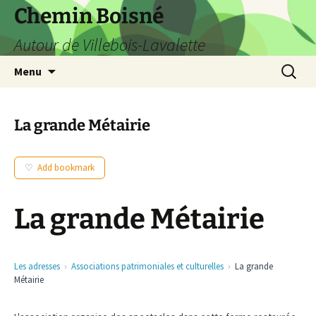
Aller
Chemin Boisné
au
Autour de Villebois-Lavalette
contenu
Recherc
Menu
La grande Métairie
Add bookmark
La grande Métairie
Les adresses
Associations patrimoniales et culturelles
La grande
Métairie