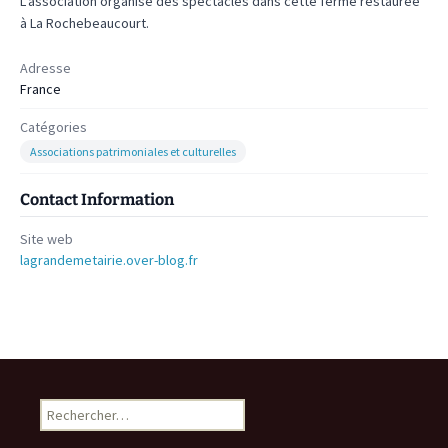
L'association organise des spectacles dans cette ferme restaurée
à La Rochebeaucourt.
Adresse
France
Catégories
Associations patrimoniales et culturelles
Contact Information
Site web
lagrandemetairie.over-blog.fr
Rechercher :