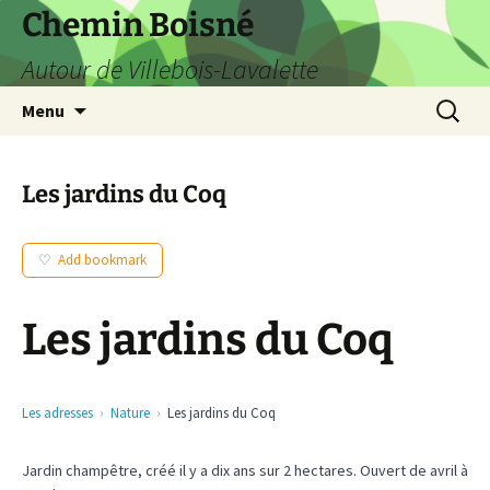
Aller
Chemin Boisné
au
Autour de Villebois-Lavalette
contenu
Recherc
Menu
Les jardins du Coq
Add bookmark
Les jardins du Coq
Les adresses
Nature
Les jardins du Coq
Jardin champêtre, créé il y a dix ans sur 2 hectares. Ouvert de avril à