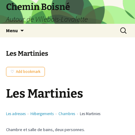
Aller
Chemin Boisné
au
Autour de Villebois-Lavalette
contenu
Recherc
Menu
Les Martinies
Add bookmark
Les Martinies
Les adresses
Hébergements
Chambres
Les Martinies
Chambre et salle de bains, deux personnes.