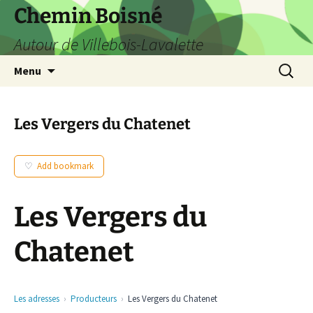
Aller
Chemin Boisné
au
Autour de Villebois-Lavalette
contenu
Recherc
Menu
Les Vergers du Chatenet
Add bookmark
Les Vergers du
Chatenet
Les adresses
Producteurs
Les Vergers du Chatenet