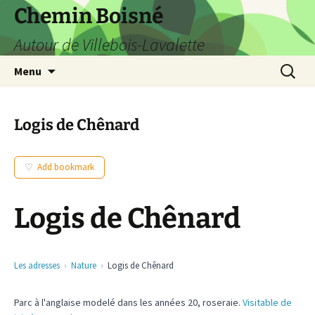
Aller
Chemin Boisné
au
Autour de Villebois-Lavalette
contenu
Recherc
Menu
Logis de Chênard
Add bookmark
Logis de Chênard
Les adresses
Nature
Logis de Chênard
Parc à l'anglaise modelé dans les années 20, roseraie.
Visitable de