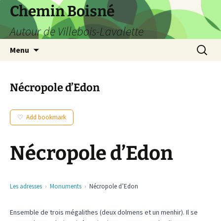
Aller
Chemin Boisné
au
Autour de Villebois-Lavalette
contenu
Recherc
Menu
Nécropole d’Edon
Add bookmark
Nécropole d’Edon
Les adresses
Monuments
Nécropole d’Edon
Ensemble de trois mégalithes (deux dolmens et un menhir). Il se