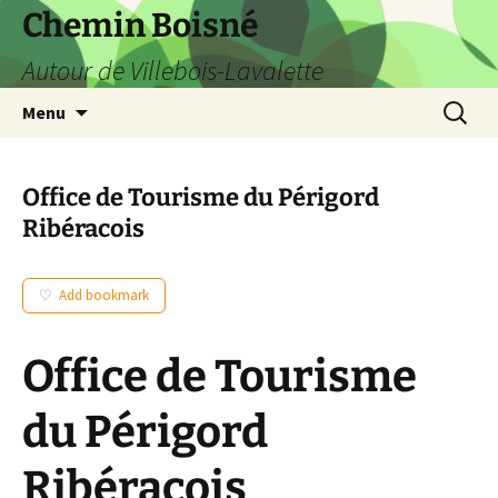
Aller
Chemin Boisné
au
Autour de Villebois-Lavalette
contenu
Recherc
Menu
Office de Tourisme du Périgord
Ribéracois
Add bookmark
Office de Tourisme
du Périgord
Ribéracois