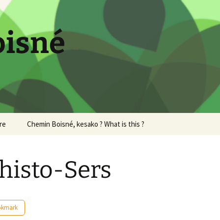
oisné
re
Chemin Boisné, kesako ? What is this ?
histo-Sers
okmark