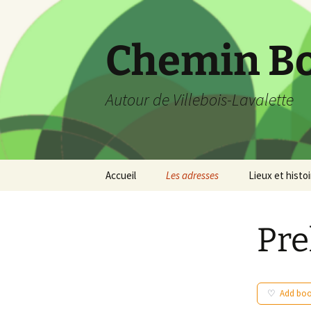
Aller
au
contenu
Chemin B
Autour de Villebois-Lavalette
Accueil
Les adresses
Lieux et histoi
Pre
Add bo