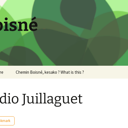
oisné
re
Chemin Boisné, kesako ? What is this ?
dio Juillaguet
okmark