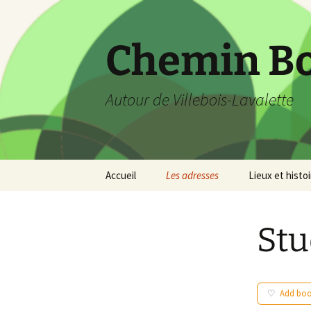
Aller
au
contenu
Chemin B
Autour de Villebois-Lavalette
Accueil
Les adresses
Lieux et histoi
Stu
Add bo