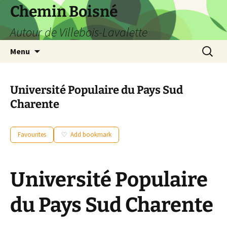
Aller
Chemin Boisné
au
Autour de Villebois-Lavalette
contenu
Recherc
Menu
Université Populaire du Pays Sud
Charente
Favourites
Add bookmark
Université Populaire
du Pays Sud Charente