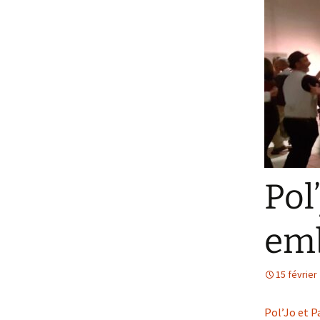
Pol
emb
15 février
Pol’Jo et P