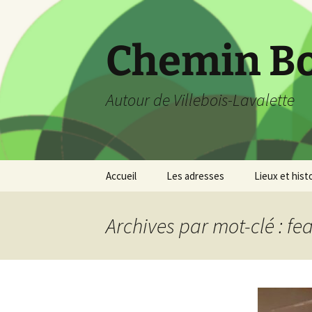
Aller
au
contenu
Chemin B
Autour de Villebois-Lavalette
Accueil
Les adresses
Lieux et hist
Archives par mot-clé : fe