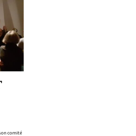
r
 son comité