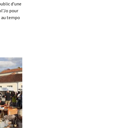
public d’une
ol’Jo pour
nt au tempo