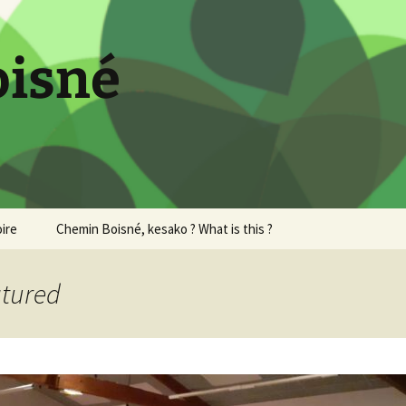
oisné
oire
Chemin Boisné, kesako ? What is this ?
atured