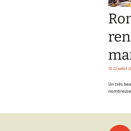
Ron
ren
mar
22 juillet 
Un très bea
nombreuses 