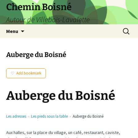
Aller
Chemin Boisné
au
Autour de Villebois-Lavalette
contenu
Recherc
Menu
Auberge du Boisné
Add bookmark
Auberge du Boisné
Les adresses
Les pieds sous la table
Auberge du Boisné
Aux halles, sur la place du village, un café, restaurant, caviste,