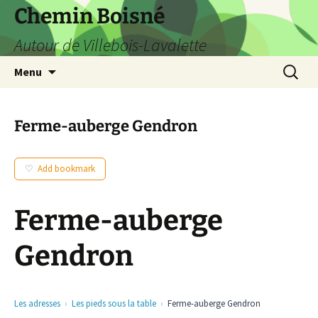
Aller
Chemin Boisné
au
Autour de Villebois-Lavalette
contenu
Recherc
Menu
Ferme-auberge Gendron
Add bookmark
Ferme-auberge
Gendron
Les adresses
Les pieds sous la table
Ferme-auberge Gendron