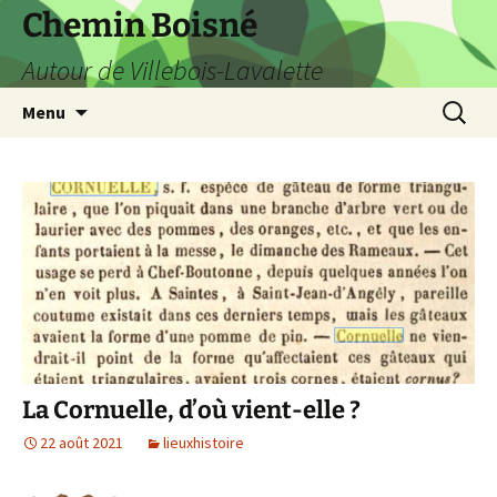
Aller
Chemin Boisné
au
Autour de Villebois-Lavalette
contenu
Recherc
Menu
La Cornuelle, d’où vient-elle ?
22 août 2021
lieuxhistoire