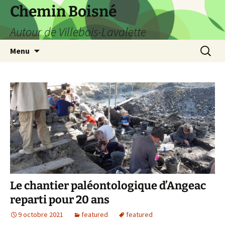
Aller
Chemin Boisné
au
Autour de Villebois-Lavalette
contenu
Recherc
Menu
Le chantier paléontologique d’Angeac
reparti pour 20 ans
9 octobre 2021
featured
featured