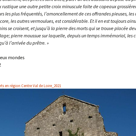
 rustique une autre petite croix minuscule faite de copeaux grossière
rs les plus fréquentés, l’amoncellement de ces offrandes pieuses, les 
ore, les autres vermoulues, est considérable. Et il en est toujours ainsi
ns se croisent, et jusqu’à la pierre des morts qui se trouve placée d
llage; pierre moussue sur laquelle, depuis un temps immémorial, les c
u’à l’arrivée du prêtre. »
deux mondes
2
rts en région Centre Val de Loire_2021