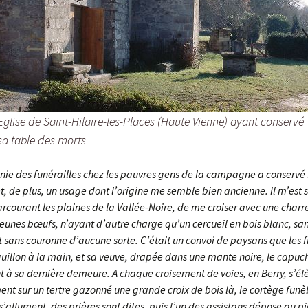
Eglise de Saint-Hilaire-les-Places (Haute Vienne) ayant conservé
sa table des morts
nie des funérailles chez les pauvres gens de la campagne a conservé
et, de plus, un usage dont l’origine me semble bien ancienne. Il m’est 
arcourant les plaines de la Vallée-Noire, de me croiser avec une charre
jeunes bœufs, n’ayant d’autre charge qu’un cercueil en bois blanc, sa
 sans couronne d’aucune sorte. C’était un convoi de paysans que les fi
guillon à la main, et sa veuve, drapée dans une mante noire, le capuc
t à sa dernière demeure. A chaque croisement de voies, en Berry, s’él
nt sur un tertre gazonné une grande croix de bois là, le cortège funèb
s’allument, des prières sont dites, puis l’un des assistans dépose au p