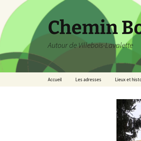
Aller
au
contenu
Chemin B
Autour de Villebois-Lavalette
Accueil
Les adresses
Lieux et hist