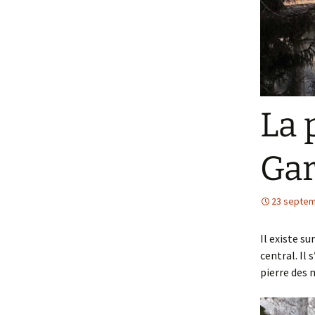
La 
Ga
23 septem
Il existe su
central. Il 
pierre des m