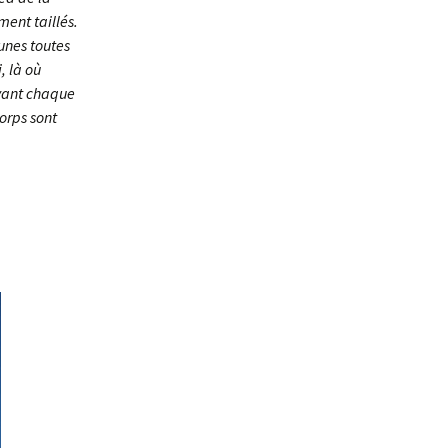
ment taillés.
unes toutes
, là où
evant chaque
orps sont