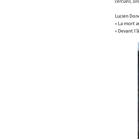
cercueil, sin
Lucien Don
« La mort au
« Devant l’â