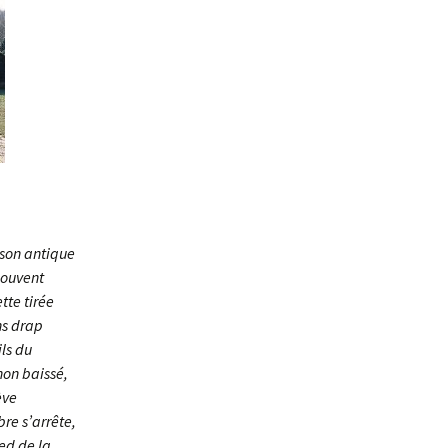
 son antique
souvent
tte tirée
ns drap
ls du
hon baissé,
ève
re s’arrête,
ied de la