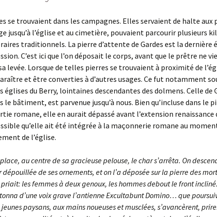
es se trouvaient dans les campagnes. Elles servaient de halte aux
age jusqu’à l’église et au cimetière, pouvaient parcourir plusieurs k
éraires traditionnels. La pierre d’attente de Gardes est la dernière 
ssion. C’est ici que l’on déposait le corps, avant que le prêtre ne v
a levée. Lorsque de telles pierres se trouvaient à proximité de l’égl
araître et être converties à d’autres usages. Ce fut notamment so
es églises du Berry, lointaines descendantes des dolmens. Celle de 
s le bâtiment, est parvenue jusqu’à nous. Bien qu’incluse dans le pi
artie romane, elle en aurait dépassé avant l’extension renaissance 
ssible qu’elle ait été intégrée à la maçonnerie romane au momen
ement de l’église.
a place, au centre de sa gracieuse pelouse, le char s’arrêta. On descend
r dépouillée de ses ornements, et on l’a déposée sur la pierre des mort
 priait: les femmes à deux genoux, les hommes debout le front incliné
ntonna d’une voix grave l’antienne Excultabunt Domino… que poursuivi
e jeunes paysans, aux mains noueuses et musclées, s’avancèrent, prire