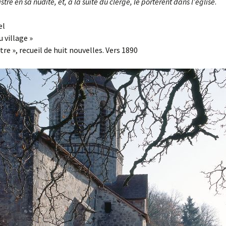
istre en sa nudité, et, à la suite du clergé, le portèrent dans l’église
.
el
 village »
tre », recueil de huit nouvelles. Vers 1890