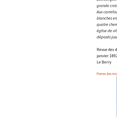
grande croix
Aux carrefou
blanches enc
quatre chemi
église de vi
déposés jusq
Revue des 
janvier 189
Le Berry
Pierres des mo