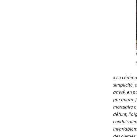
« La cérémo
simplicité, 
arrivé, en p
par quatre 
mortuaire et
défunt, l’ai
conduisaien
invariableme
des cierges 