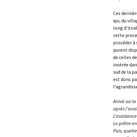
Ces dernièr
qui, du vill
long d’itin
cette proce
procéder à s
purent disp
de celles d
insérée dan
sud de la p
est donc po
l’agrandiss
Arrivé sur l
après l’avoi
L’assistance
Le prêtre e
Puis, quatr