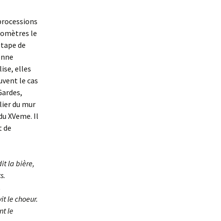
 processions
ilomètres le
étape de
ienne
ise, elles
uvent le cas
Gardes,
lier du mur
du XVeme. Il
t de
it la bière,
s.
.
t le choeur.
nt le