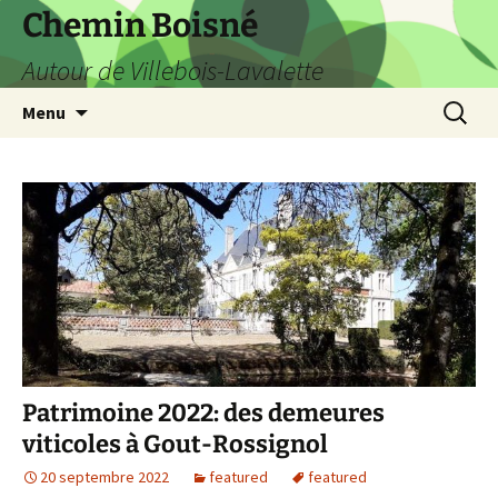
Aller
Chemin Boisné
au
Autour de Villebois-Lavalette
contenu
Recherc
Menu
Patrimoine 2022: des demeures
viticoles à Gout-Rossignol
20 septembre 2022
featured
featured