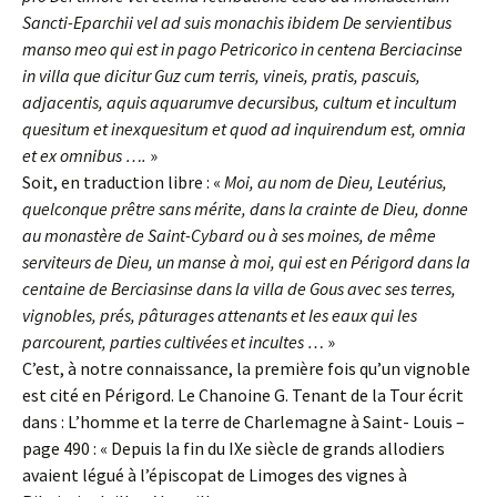
Sancti-Eparchii vel ad suis monachis ibidem De servientibus
manso meo qui est in pago Petricorico in centena Berciacinse
in villa que dicitur Guz cum terris, vineis, pratis, pascuis,
adjacentis, aquis aquarumve decursibus, cultum et incultum
quesitum et inexquesitum et quod ad inquirendum est, omnia
et ex omnibus ….
»
Soit, en traduction libre : «
Moi, au nom de Dieu, Leutérius,
quelconque prêtre sans mérite, dans la crainte de Dieu, donne
au monastère de Saint-Cybard ou à ses moines, de même
serviteurs de Dieu, un manse à moi, qui est en Périgord dans la
centaine de Berciasinse dans la villa de Gous avec ses terres,
vignobles, prés, pâturages attenants et les eaux qui les
parcourent, parties cultivées et incultes …
»
C’est, à notre connaissance, la première fois qu’un vignoble
est cité en Périgord. Le Chanoine G. Tenant de la Tour écrit
dans : L’homme et la terre de Charlemagne à Saint- Louis –
page 490 : « Depuis la fin du IXe siècle de grands allodiers
avaient légué à l’épiscopat de Limoges des vignes à