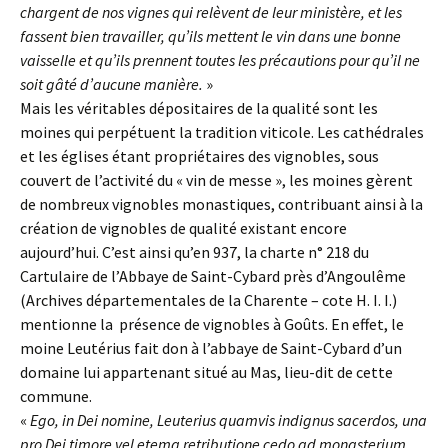
chargent de nos vignes qui relèvent de leur ministère, et les
fassent bien travailler, qu’ils mettent le vin dans une bonne
vaisselle et qu’ils prennent toutes les précautions pour qu’il ne
soit gâté d’aucune manière.
»
Mais les véritables dépositaires de la qualité sont les
moines qui perpétuent la tradition viticole. Les cathédrales
et les églises étant propriétaires des vignobles, sous
couvert de l’activité du « vin de messe », les moines gèrent
de nombreux vignobles monastiques, contribuant ainsi à la
création de vignobles de qualité existant encore
aujourd’hui. C’est ainsi qu’en 937, la charte n° 218 du
Cartulaire de l’Abbaye de Saint-Cybard près d’Angoulême
(Archives départementales de la Charente – cote H. I. I.)
mentionne la présence de vignobles à Goûts. En effet, le
moine Leutérius fait don à l’abbaye de Saint-Cybard d’un
domaine lui appartenant situé au Mas, lieu-dit de cette
commune.
«
Ego, in Dei nomine, Leuterius quamvis indignus sacerdos, una
pro Dei timore vel etema retributione cedo ad monasterium