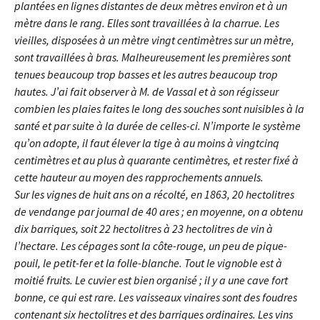
plantées en lignes distantes de deux mètres environ et à un
mètre dans le rang. Elles sont travaillées à la charrue. Les
vieilles, disposées à un mètre vingt centimètres sur un mètre,
sont travaillées à bras. Malheureusement les premières sont
tenues beaucoup trop basses et les autres beaucoup trop
hautes. J’ai fait observer à M. de Vassal et à son régisseur
combien les plaies faites le long des souches sont nuisibles à la
santé et par suite à la durée de celles-ci. N’importe le système
qu’on adopte, il faut élever la tige à au moins à vingtcinq
centimètres et au plus à quarante centimètres, et rester fixé à
cette hauteur au moyen des rapprochements annuels.
Sur les vignes de huit ans on a récolté, en 1863, 20 hectolitres
de vendange par journal de 40 ares ; en moyenne, on a obtenu
dix barriques, soit 22 hectolitres à 23 hectolitres de vin à
l’hectare. Les cépages sont la côte-rouge, un peu de pique-
pouil, le petit-fer et la folle-blanche. Tout le vignoble est à
moitié fruits. Le cuvier est bien organisé ; il y a une cave fort
bonne, ce qui est rare. Les vaisseaux vinaires sont des foudres
contenant six hectolitres et des barriques ordinaires. Les vins