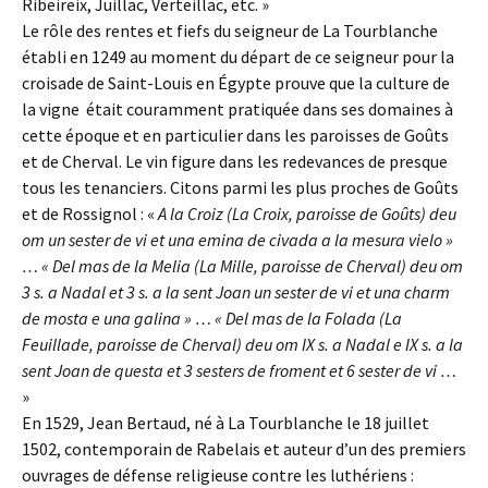
Ribeireix, Juillac, Verteillac, etc. »
Le rôle des rentes et fiefs du seigneur de La Tourblanche
établi en 1249 au moment du départ de ce seigneur pour la
croisade de Saint-Louis en Égypte prouve que la culture de
la vigne était couramment pratiquée dans ses domaines à
cette époque et en particulier dans les paroisses de Goûts
et de Cherval. Le vin figure dans les redevances de presque
tous les tenanciers. Citons parmi les plus proches de Goûts
et de Rossignol : «
A la Croiz (La Croix, paroisse de Goûts) deu
om un sester de vi et una emina de civada a la mesura vielo »
… « Del mas de la Melia (La Mille, paroisse de Cherval) deu om
3 s. a Nadal et 3 s. a la sent Joan un sester de vi et una charm
de mosta e una galina » … « Del mas de la Folada (La
Feuillade, paroisse de Cherval) deu om IX s. a Nadal e IX s. a la
sent Joan de questa et 3 sesters de froment et 6 sester de vi …
»
En 1529, Jean Bertaud, né à La Tourblanche le 18 juillet
1502, contemporain de Rabelais et auteur d’un des premiers
ouvrages de défense religieuse contre les luthériens :