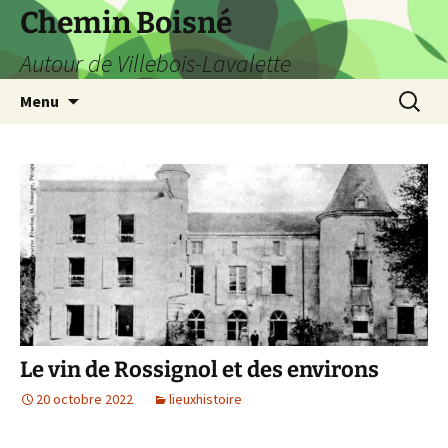
Aller
Chemin Boisné
au
Autour de Villebois-Lavalette
contenu
Recherc
Menu
Le vin de Rossignol et des environs
20 octobre 2022
lieuxhistoire